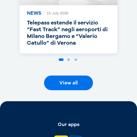
NEWS
NEWS
NEWS
15 July 2026
14 July 2026
30 June 2026
Telepass estende il servizio
Telepass punta sull’RC Auto e
Telepass cresce in europa: dal
“Fast Track” negli aeroporti di
torna on air con una nuova
1° luglio telepedaggio attivo
Milano Bergamo e “Valerio
campagna
anche nei Paesi Bassi
Catullo” di Verona
View all
Our apps