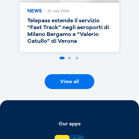
NEWS
NEWS
NEWS
15 July 2026
14 July 2026
30 June 2026
Telepass estende il servizio
Telepass punta sull’RC Auto e
Telepass cresce in europa: dal
“Fast Track” negli aeroporti di
torna on air con una nuova
1° luglio telepedaggio attivo
Milano Bergamo e “Valerio
campagna
anche nei Paesi Bassi
Catullo” di Verona
View all
Our apps