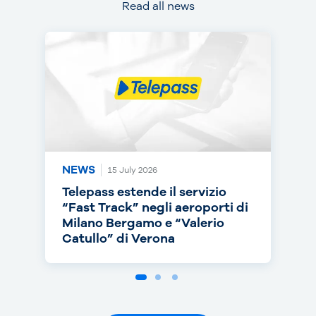
Read all news
NEWS
NEWS
NEWS
15 July 2026
14 July 2026
30 June 2026
Telepass estende il servizio
Telepass punta sull’RC Auto e
Telepass cresce in europa: dal
“Fast Track” negli aeroporti di
torna on air con una nuova
1° luglio telepedaggio attivo
Milano Bergamo e “Valerio
campagna
anche nei Paesi Bassi
Catullo” di Verona