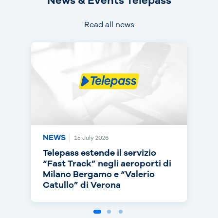
News & Events Telepass
Read all news
NEWS
NEWS
NEWS
15 July 2026
14 July 2026
30 June 2026
Telepass estende il servizio
Telepass punta sull’RC Auto e
Telepass cresce in europa: dal
“Fast Track” negli aeroporti di
torna on air con una nuova
1° luglio telepedaggio attivo
Milano Bergamo e “Valerio
campagna
anche nei Paesi Bassi
Catullo” di Verona