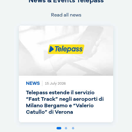
News & Events Telepass
Read all news
NEWS
NEWS
NEWS
15 July 2026
14 July 2026
30 June 2026
Telepass estende il servizio
Telepass punta sull’RC Auto e
Telepass cresce in europa: dal
“Fast Track” negli aeroporti di
torna on air con una nuova
1° luglio telepedaggio attivo
Milano Bergamo e “Valerio
campagna
anche nei Paesi Bassi
Catullo” di Verona