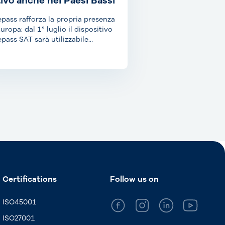
tivo anche nei Paesi Bassi
epass rafforza la propria presenza
Europa: dal 1° luglio il dispositivo
epass SAT sarà utilizzabile
he...
Certifications
Follow us on
ISO45001
ISO27001