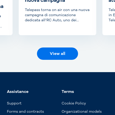
nuova campagna
at
na
Telepass torna on air con una nuova
Tel
campagna di comunicazione
in 
a
dedicata all’RC Auto, uno dei
Tel
prodotti di punta di...
anc
View all
Assistance
Terms
Support
Cookie Policy
Forms and contracts
Organizational models