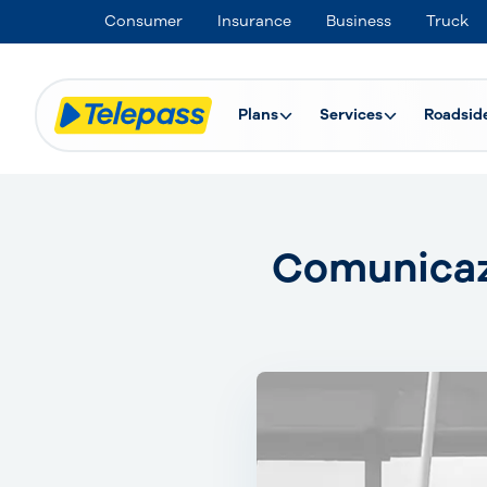
Consumer
Insurance
Business
Truck
Plans
Services
Roadsid
Comunicazi