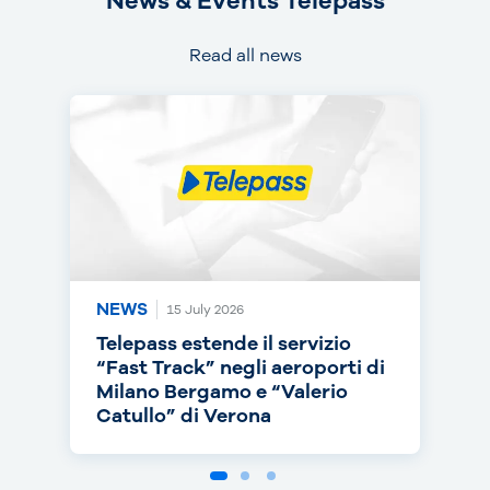
News & Events Telepass
Read all news
NEWS
NEWS
NEWS
15 July 2026
14 July 2026
30 June 2026
Telepass estende il servizio
Telepass punta sull’RC Auto e
Telepass cresce in europa: dal
“Fast Track” negli aeroporti di
torna on air con una nuova
1° luglio telepedaggio attivo
Milano Bergamo e “Valerio
campagna
anche nei Paesi Bassi
Catullo” di Verona