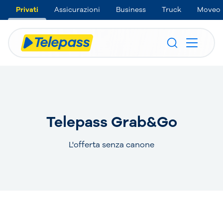
Privati
Assicurazioni
Business
Truck
Moveo
Telepass Grab&Go
L'offerta senza canone