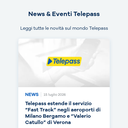
News & Eventi Telepass
Leggi tutte le novità sul mondo Telepass
NEWS
NEWS
NEWS
15 luglio 2026
14 luglio 2026
30 giugno 2026
Telepass estende il servizio
Telepass punta sull’RC Auto e
Telepass cresce in europa: dal
“Fast Track” negli aeroporti di
torna on air con una nuova
1° luglio telepedaggio attivo
Milano Bergamo e “Valerio
campagna
anche nei Paesi Bassi
Catullo” di Verona