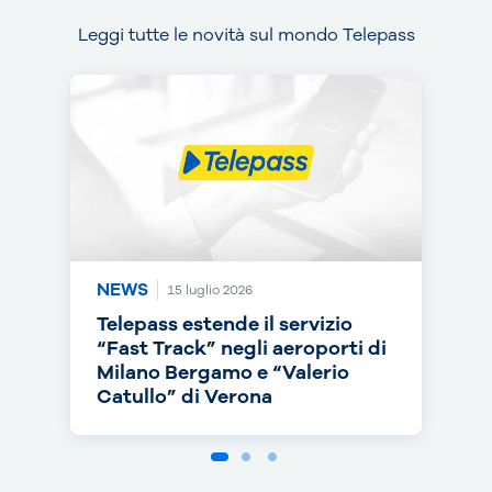
Leggi tutte le novità sul mondo Telepass
NEWS
NEWS
NEWS
15 luglio 2026
14 luglio 2026
30 giugno 2026
Telepass estende il servizio
Telepass punta sull’RC Auto e
Telepass cresce in europa: dal
“Fast Track” negli aeroporti di
torna on air con una nuova
1° luglio telepedaggio attivo
Milano Bergamo e “Valerio
campagna
anche nei Paesi Bassi
Catullo” di Verona