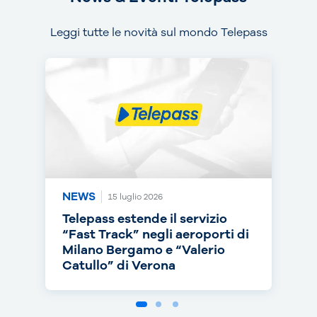
Leggi tutte le novità sul mondo Telepass
NEWS
NEWS
NEWS
15 luglio 2026
14 luglio 2026
30 giugno 2026
Telepass estende il servizio
Telepass punta sull’RC Auto e
Telepass cresce in europa: dal
“Fast Track” negli aeroporti di
torna on air con una nuova
1° luglio telepedaggio attivo
Milano Bergamo e “Valerio
campagna
anche nei Paesi Bassi
Catullo” di Verona