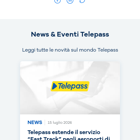
News & Eventi Telepass
Leggi tutte le novità sul mondo Telepass
NEWS
NEWS
NEWS
15 luglio 2026
14 luglio 2026
30 giugno 2026
Telepass estende il servizio
Telepass punta sull’RC Auto e
Telepass cresce in europa: dal
“Fast Track” negli aeroporti di
torna on air con una nuova
1° luglio telepedaggio attivo