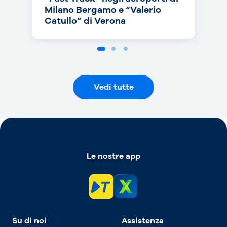
Milano Bergamo e “Valerio
campagna
anche nei Paesi Bassi
Catullo” di Verona
Vedi tutte
Le nostre app
Su di noi
Assistenza