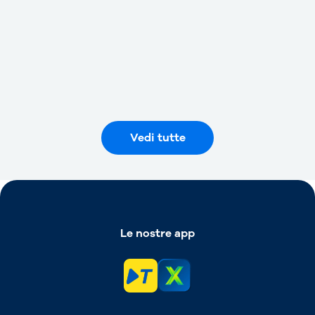
“Fast Track” negli aeroporti di
Milano Bergamo e “Valerio
Catullo” di Verona
Vedi tutte
Le nostre app