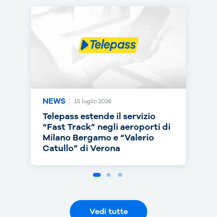
NEWS
NEWS
NEWS
15 luglio 2026
14 luglio 2026
30 giugno 2026
Telepass estende il servizio
Telepass punta sull’RC Auto e
Telepass cresce in europa: dal
“Fast Track” negli aeroporti di
torna on air con una nuova
1° luglio telepedaggio attivo
Milano Bergamo e “Valerio
campagna
anche nei Paesi Bassi
Catullo” di Verona
Vedi tutte