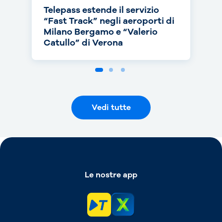
Telepass estende il servizio
Telepass punta sull’RC Auto e
Telepass cresce in europa: dal
“Fast Track” negli aeroporti di
torna on air con una nuova
1° luglio telepedaggio attivo
Milano Bergamo e “Valerio
campagna
anche nei Paesi Bassi
Catullo” di Verona
Vedi tutte
Le nostre app