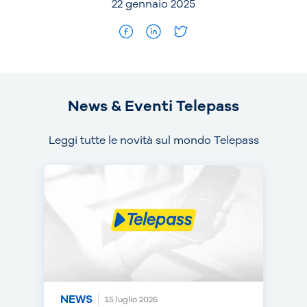
22 gennaio 2025
News & Eventi Telepass
Leggi tutte le novità sul mondo Telepass
NEWS
NEWS
NEWS
15 luglio 2026
14 luglio 2026
30 giugno 2026