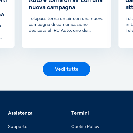
rti
Auto e torna on air con una
da
nuova campagna
at
na
Telepass torna on air con una nuova
Tel
campagna di comunicazione
in 
a
dedicata all’RC Auto, uno dei
Tel
prodotti di punta di...
anc
Vedi tutte
Assistenza
Termini
Supporto
Cookie Policy