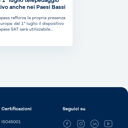
l 1° luglio telepedaggio
tivo anche nei Paesi Bassi
epass rafforza la propria presenza
Europa: dal 1° luglio il dispositivo
epass SAT sarà utilizzabile
he...
Certificazioni
Seguici su
ISO45001