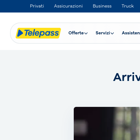
Privati
Assicurazioni
Business
Truck
Offerte
Servizi
Assisten
Arri