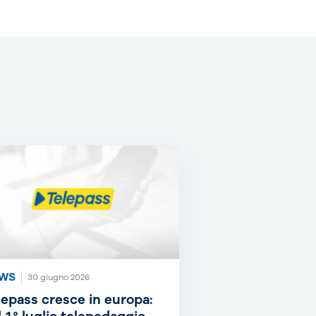
WS
30 giugno 2026
lepass cresce in europa: