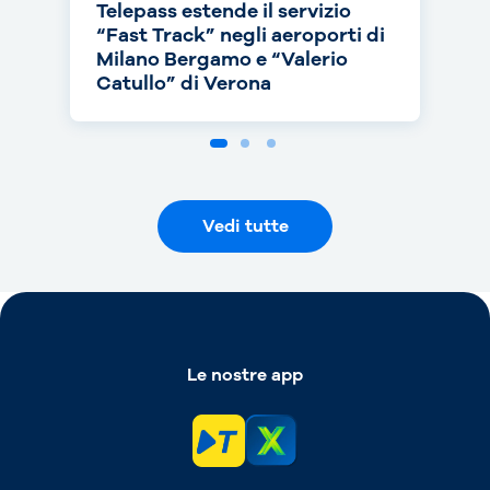
Telepass estende il servizio
Telepass punta sull’RC Auto e
Telepass cresce in europa: dal
“Fast Track” negli aeroporti di
torna on air con una nuova
1° luglio telepedaggio attivo
Milano Bergamo e “Valerio
campagna
anche nei Paesi Bassi
Catullo” di Verona
Vedi tutte
Le nostre app