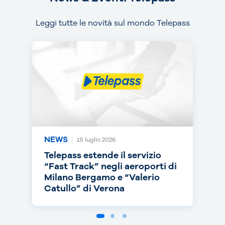
Leggi tutte le novità sul mondo Telepass
NEWS
NEWS
NEWS
15 luglio 2026
14 luglio 2026
30 giugno 2026
Telepass estende il servizio
Telepass punta sull’RC Auto e
Telepass cresce in europa: dal
“Fast Track” negli aeroporti di
torna on air con una nuova
1° luglio telepedaggio attivo
Milano Bergamo e “Valerio
campagna
anche nei Paesi Bassi
Catullo” di Verona