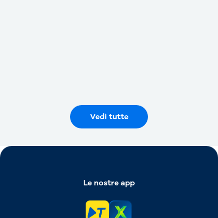
NEWS
15 luglio 2026
Telepass estende il servizio
“Fast Track” negli aeroporti di
Milano Bergamo e “Valerio
Catullo” di Verona
Vedi tutte
Le nostre app