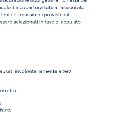
assicurazione obbligatoria richiesta per
colo. La copertura tutela l'assicurato
 limiti e i massimali previsti dal
sere selezionati in fase di acquisto
causati involontariamente a terzi
ntratto:
;
istro;