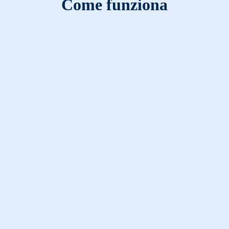
Come funziona
Vai sul portale o in app
erifica se la tua polizza è in scadenza su
Telepass Assicura
o in ap