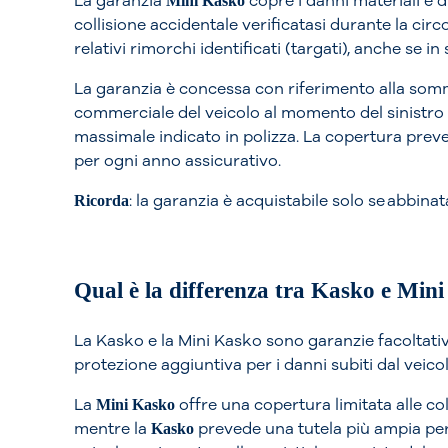
La garanzia
copre i danni materiali e di
Mini Kasko
collisione accidentale verificatasi durante la circ
relativi rimorchi identificati (targati), anche se in 
La garanzia è concessa con riferimento alla somm
commerciale del veicolo al momento del sinistro 
massimale indicato in polizza. La copertura prev
per ogni anno assicurativo.
: la garanzia è acquistabile solo se abbinat
Ricorda
Qual è la differenza tra Kasko e Min
La Kasko e la Mini Kasko sono garanzie facoltat
protezione aggiuntiva per i danni subiti dal veicol
La
offre una copertura limitata alle colli
Mini Kasko
mentre la
prevede una tutela più ampia per i
Kasko