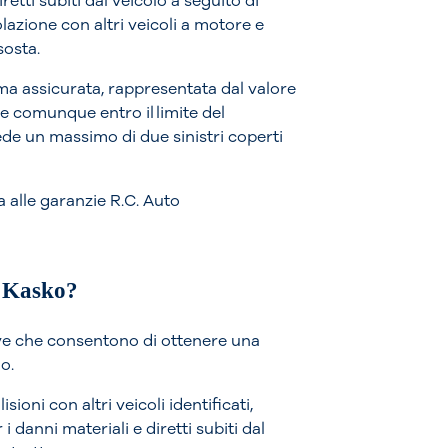
retti subiti dal veicolo a seguito di
olazione con altri veicoli a motore e
sosta.
a assicurata, rappresentata dal valore
e comunque entro il limite del
ede un massimo di due sinistri coperti
a alle garanzie R.C. Auto
i Kasko?
ive che consentono di ottenere una
o.
sioni con altri veicoli identificati,
 danni materiali e diretti subiti dal