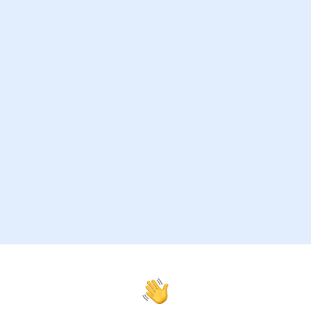
Vai sul portale o in app
Verifica se la tua polizza è in scadenza su
Telepass
Assicura
o in app.