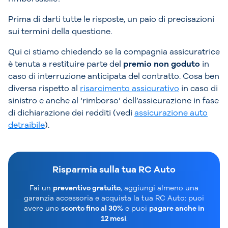
Prima di darti tutte le risposte, un paio di precisazioni
sui termini della questione.
Qui ci stiamo chiedendo se la compagnia assicuratrice
è tenuta a restituire parte del
premio non goduto
in
caso di interruzione anticipata del contratto. Cosa ben
diversa rispetto al
risarcimento assicurativo
in caso di
sinistro e anche al ‘rimborso’ dell’assicurazione in fase
di dichiarazione dei redditi (vedi
assicurazione auto
detraibile
).
Risparmia sulla tua RC Auto
Fai un
preventivo gratuito
, aggiungi almeno una
garanzia accessoria e acquista la tua RC Auto: puoi
avere uno
sconto fino al 30%
e puoi
pagare anche in
12 mesi
.