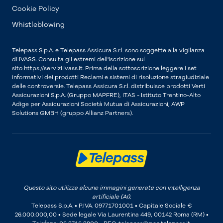
Cookie Policy
Whistleblowing
Telepass S.p.A. e Telepass Assicura S.r.l. sono soggette alla vigilanza
di IVASS. Consulta gli estremi dell'iscrizione sul
sito https://servizi.ivass.it. Prima della sottoscrizione leggere i set
informativi dei prodotti Reclami e sistemi di risoluzione stragiudiziale
delle controversie. Telepass Assicura S.r.l. distribuisce prodotti Verti
Assicurazioni S.p.A. (Gruppo MAPFRE), ITAS - Istituto Trentino-Alto
Adige per Assicurazioni Società Mutua di Assicurazioni; AWP
Solutions GMBH (gruppo Allianz Partners).
Questo sito utilizza alcune immagini generate con intelligenza
artificiale (AI).
Telepass S.p.A. • P.IVA. 09771701001 • Capitale Sociale €
26.000.000,00 • Sede legale Via Laurentina 449, 00142 Roma (RM) •