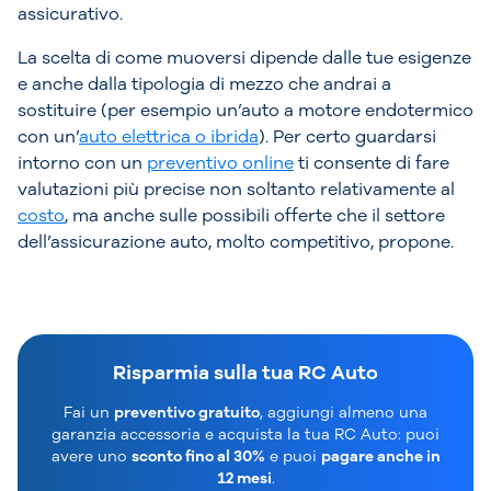
assicurativo.
La scelta di come muoversi dipende dalle tue esigenze
e anche dalla tipologia di mezzo che andrai a
sostituire (per esempio un’auto a motore endotermico
con un’
auto elettrica o ibrida
). Per certo guardarsi
intorno con un
preventivo online
ti consente di fare
valutazioni più precise non soltanto relativamente al
costo
, ma anche sulle possibili offerte che il settore
dell’assicurazione auto, molto competitivo, propone.
Risparmia sulla tua RC Auto
Fai un
preventivo gratuito
, aggiungi almeno una
garanzia accessoria e acquista la tua RC Auto: puoi
avere uno
sconto fino al 30%
e puoi
pagare anche in
12 mesi
.