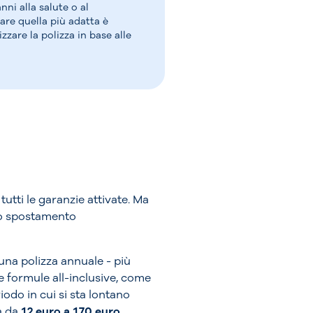
ni alla salute o al
are quella più adatta è
zzare la polizza in base alle
tutti le garanzie attivate. Ma
llo spostamento
una polizza annuale - più
e formule all-inclusive, come
odo in cui si sta lontano
ia da
12 euro a 170 euro
.