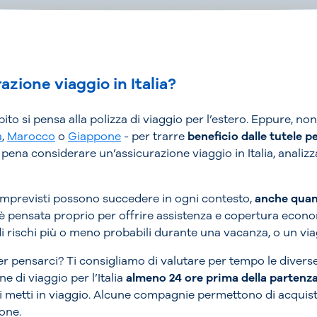
azione viaggio in Italia?
bito si pensa alla polizza di viaggio per l’estero. Eppure, n
a
,
Marocco
o
Giappone
- per trarre
beneficio dalle tutele p
pena considerare un’assicurazione viaggio in Italia, analiz
e imprevisti possono succedere in ogni contesto,
anche quand
a è pensata proprio per offrire assistenza e copertura econo
i rischi più o meno probabili durante una vacanza, o un via
 pensarci? Ti consigliamo di valutare per tempo le diverse 
e di viaggio per l’Italia
almeno 24 ore prima della partenz
i metti in viaggio. Alcune compagnie permettono di acquista
ione.