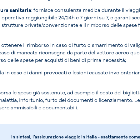
ura sanitaria
: fornisce consulenza medica durante il viaggio
le operativa raggiungibile 24/24h e 7 giorni su 7, e garantis
n strutture private/convenzionate e il rimborso delle spese
 ottenere il rimborso in caso di furto o smarrimento di valigi
 caso di mancata riconsegna da parte del vettore aereo ques
rso delle spese per acquisti di beni di prima necessità;
tela in caso di danni provocati o lesioni causate involontaria
borsa le spese già sostenute, ad esempio il costo del biglietto
malattia, infortunio, furto dei documenti o licenziamento. 
ere ammissibili e documentabili.
In sintesi, l’assicurazione viaggio in Italia - esattamente come