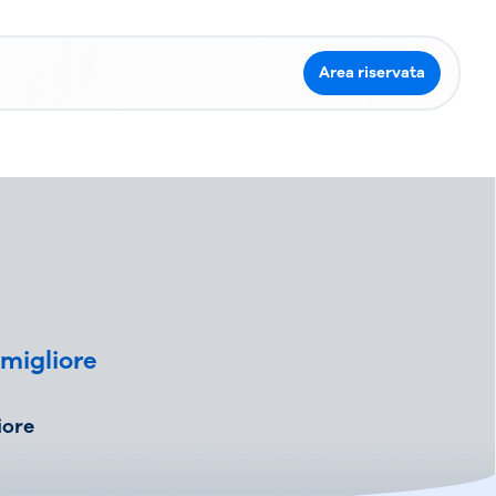
Area riservata
 migliore
iore