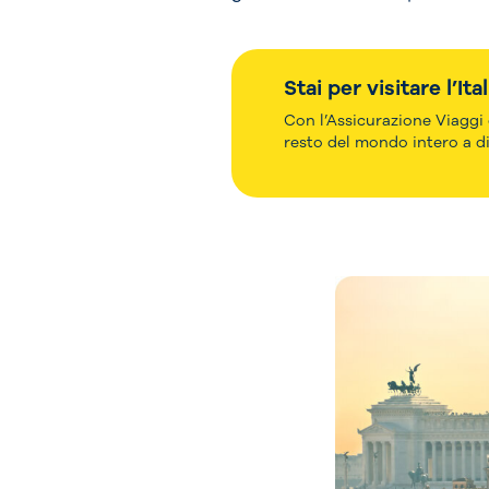
Stai per visitare l’It
Con l’Assicurazione Viaggi d
resto del mondo intero a d