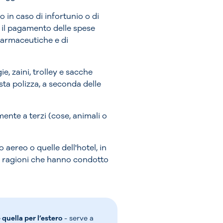
 in caso di infortunio o di
ce il pagamento delle spese
 farmaceutiche e di
e, zaini, trolley e sacche
ta polizza, a seconda delle
mente a terzi (cose, animali o
 aereo o quelle dell'hotel, in
Le ragioni che hanno condotto
 quella per l’estero
- serve a