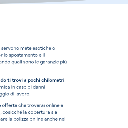
on servono mete esotiche o
er
lo spostamento e il
zando quali sono le garanzie più
o ti trovi a pochi chilometri
mica in caso di danni
ggio di lavoro.
offerte che troverai online e
a
, cosicché la copertura sia
re la polizza online anche nei