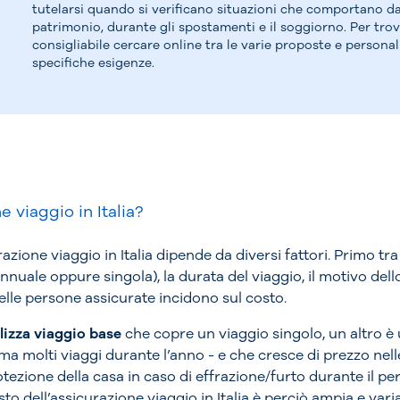
tutelarsi quando si verificano situazioni che comportano dan
patrimonio, durante gli spostamenti e il soggiorno. Per trov
consigliabile cercare online tra le varie proposte e personali
specifiche esigenze.
 viaggio in Italia?
azione viaggio in Italia dipende da diversi fattori. Primo tra 
(annuale oppure singola), la durata del viaggio, il motivo de
elle persone assicurate incidono sul costo.
lizza viaggio base
che copre un viaggio singolo, un altro è 
a molti viaggi durante l’anno - e che cresce di prezzo nell
zione della casa in caso di effrazione/furto durante il peri
osto dell’assicurazione viaggio in Italia è perciò ampia e var