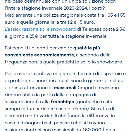
nel caso dell’annuale con un’unica soluzione copri
l’intera stagione invernale 2023-2024. I costi?
Mediamente una polizza stagionale costa tra i 35 e i 55
euro e quella giornaliera tra i 2 e i 5 euro.
L’assicurazione sci e snowboard
di Telepass costa 2,5€
al giorno e 25€ per tutta la stagione invernale.
Fai bene i tuoi conti per capire
qual è la più
conveniente economicamente
, a seconda della
frequenza con la quale pratichi lo sci o lo snowboard.
Per trovare la polizza migliore in termini di risparmio e
di protezione considera quali sono le garanzie incluse
e presta attenzione ai
massimali
(importo massimo
rimborsabile da parte della compagnia di
assicurazione) e alla
franchigia
(quota che resta
sempre a tuo carico in caso di danno). Si tratta di
elementi molto variabili che fanno la differenza in
caso di bisogno: basti pensare che si trovano
assicurazioni sci con massimali da 150.000 fino a