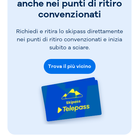
anche nei punti di ritiro
nome, omaggio alla sua straordinaria
carriera.
convenzionati
Oltre allo sci alpino, il Corno alle Scale offre
due anelli per lo sci di fondo, uno di 4 km e
Richiedi e ritira lo skipass direttamente
uno per principianti, e uno snow park
nei punti di ritiro convenzionati e inizia
attrezzato per gli amanti dello snowboard
subito a sciare.
e del freestyle. I più piccoli possono
divertirsi nel baby park, allestito nei fine
Trova il più vicino
settimana con giochi gonfiabili.