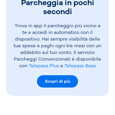
Parcheggia in pochi
arboreto. Aperto dalle 10:30 alle 18:30,
secondi
tutti i giorni
Piazza Cittadella: Aperta 24 ore su 24, 7
Trova in app il parcheggio più vicino a
giorni su 7
te e accedi in automatico con il
dispositivo. Hai sempre visibilità delle
Servizi di pubblica utilità:
tue spese e paghi ogni tre mesi con un
Farmacia Comunale n. 1 (Via Fillungo, 149)
addebito sul tuo conto. Il servizio
Farmacia Sant'Anna (Via Fillungo, 221)
Parcheggi Convenzionati è disponibile
Farmacia Novelli (Via Fillungo, 235)
con
Telepass Plus
e
Telepass Base
Farmacia Santa Zita (Via Santa Zita, 1)
Farmacia San Marco (Via San Giorgio, 16)
Scopri di più
Ufficio Postale Lucca Centro (Via Vallisneri,
6)
Ufficio Postale Lucca 1 (Via Fillungo, 167)
Ufficio Postale Lucca 2 (Via San Paolino, 99)