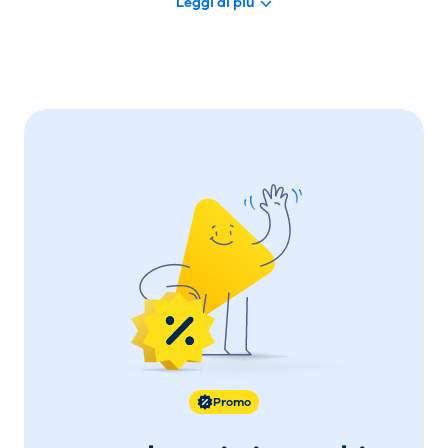
Leggi di più
Punti di interesse nelle vicinanze:
Piazza dell'Anfiteatro: Piazza ovale su
anfiteatro romano, circondata da case
medievali che oggi ospitano caffetterie e
un mercato. Aperta 24 ore su 24, 7 giorni su
7
Porta Elisa: Porta neoclassica ad arco di
inizio '800 con vista panoramica sul centro
storico. Aperta 24 ore su 24, 7 giorni su 7
Torre Guinigi: Torre in mattoni del XIV
secolo; 230 gradini portano alla cima con
lecci e vista sui monti e sulla città. Aperta
dalle 10:00 alle 20:30, tutti i giorni
Orto botanico di Lucca: Giardino botanico
Promo
aperto nel 1820, con uno stagno e un
acquitrino, serre per piante tropicali e un