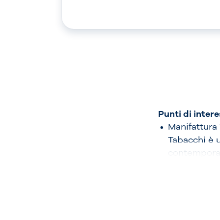
Punti di inter
Manifattura 
Tabacchi è u
contemporan
vivace polo 
espositivi e
fiorentina p
design e art
Parco delle 