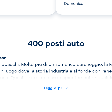
Domenica
400 posti auto
esse
Tabacchi: Molto più di un semplice parcheggio, la 
n luogo dove la storia industriale si fonde con l'ene
ea. Questo ex complesso, sapientemente riqualific
culturale e sociale, con un'ampia offerta di negozi, r
Leggi di più
 eventi. Un luogo perfetto per immergersi nell'atmo
iù innovativa e scoprire le ultime tendenze in fatto
e.
Cascine: Il polmone verde di Firenze, il Parco delle