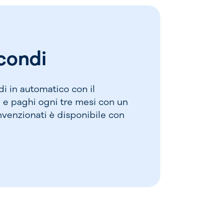
 i suoi ampi
 di attività
 e molto altro.
si la natura.
condi
storico di
mirare alcuni
a maestosa
di in automatico con il
tiche botteghe
e e paghi ogni tre mesi con un
 mondo. Un
nvenzionati è disponibile con