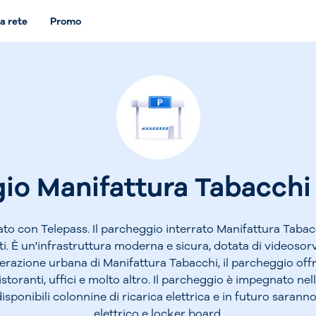
a rete
Promo
io Manifattura Tabacchi 
o con Telepass. Il parcheggio interrato Manifattura Tabacc
rati. È un'infrastruttura moderna e sicura, dotata di videoso
nerazione urbana di Manifattura Tabacchi, il parcheggio of
storanti, uffici e molto altro. Il parcheggio è impegnato nel
sponibili colonnine di ricarica elettrica e in futuro sarann
elettrico e locker board.