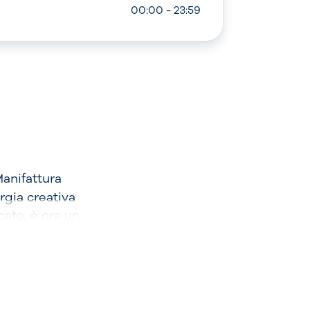
00:00 - 23:59
Manifattura
rgia creativa
ato, è ora un
istoranti, spazi
sfera
 di moda,
 Cascine è