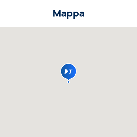
ici
Mappa
o è situato in una zona strategica, vicino al centro c
n i mezzi pubblici.