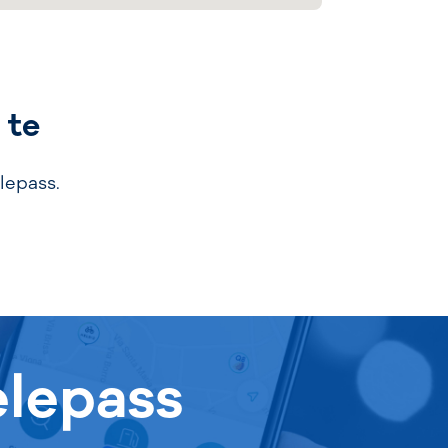
 te
lepass.
elepass