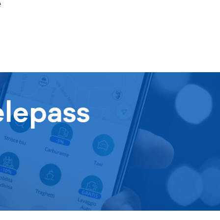
e
elepass