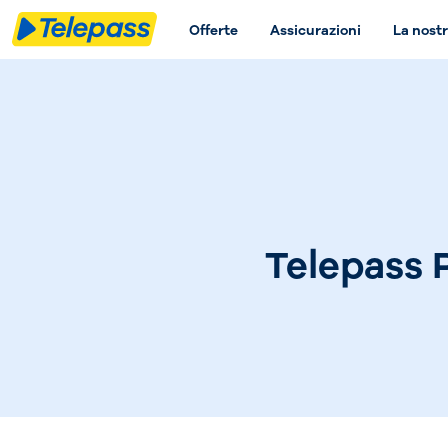
Offerte
Assicurazioni
La nostr
Telepass P