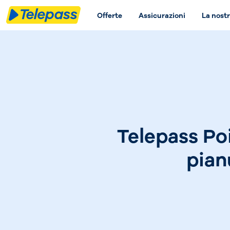
Offerte
Assicurazioni
La nostr
Telepass Po
pian