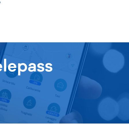
e
elepass